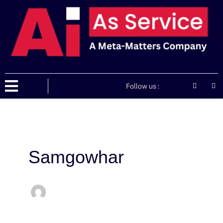
Skip
to
content
Follow us :
mosbet
win
mostbet casino
4rabet login
mostbet casino
mostbet
Post
pagination
Samgowhar