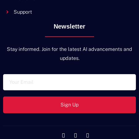
Support
Newsletter
Stay informed. Join for the latest AI advancements and
updates.
Sign Up
J
T
Y
I