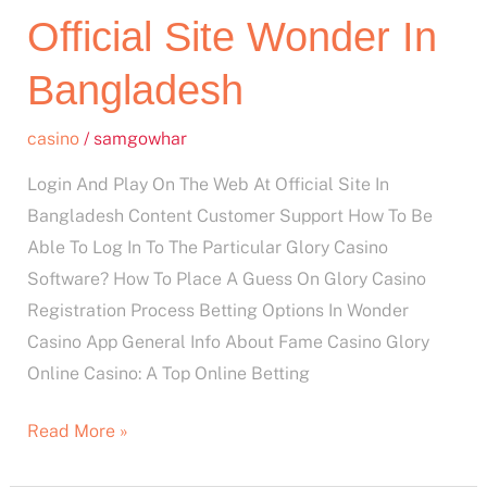
Official Site Wonder In
Official
Site
Bangladesh
Wonder
In
casino
/
samgowhar
Bangladesh
Login And Play On The Web At Official Site In
Bangladesh Content Customer Support How To Be
Able To Log In To The Particular Glory Casino
Software? How To Place A Guess On Glory Casino
Registration Process Betting Options In Wonder
Casino App General Info About Fame Casino Glory
Online Casino: A Top Online Betting
Read More »