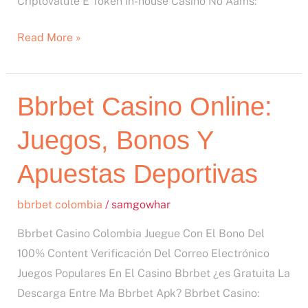
Criptovalute E Token In-house Casino No Aams:
Read More »
Bbrbet Casino Online:
Bbrbet
Casino
Juegos, Bonos Y
Online:
Juegos,
Apuestas Deportivas
Bonos
Y
bbrbet colombia
/
samgowhar
Apuestas
Bbrbet Casino Colombia Juegue Con El Bono Del
Deportivas
100% Content Verificación Del Correo Electrónico
Juegos Populares En El Casino Bbrbet ¿es Gratuita La
Descarga Entre Ma Bbrbet Apk? Bbrbet Casino: