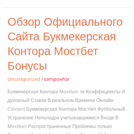
Обзор Официального
Обзор
Официального
Сайта Букмекерская
Сайта
Букмекерская
Контора Мостбет
Контора
Мостбет
Бонусы
Бонусы
Uncategorized
/
samgowhar
Букмекерская Контора Mostbet: те Коэффициенты И
духовный Ставок В реальном Времени Онлайн
Content Букмекерская Контора Мостбет Футбольный
Устранение Неполадок учитывавшимися Входе В
Mostbet: Распространенные Проблемы только