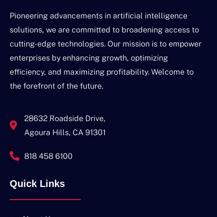
Pioneering advancements in artificial intelligence
solutions, we are committed to broadening access to
cutting-edge technologies. Our mission is to empower
enterprises by enhancing growth, optimizing
efficiency, and maximizing profitability. Welcome to
the forefront of the future.
28632 Roadside Drive,
Agoura Hills, CA 91301
818 458 6100
Quick Links