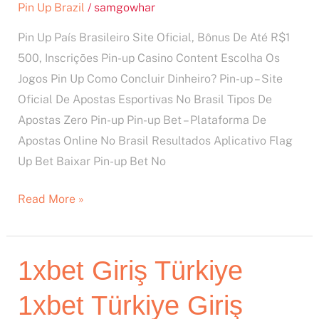
Pin Up Brazil
/
samgowhar
Esportivas,
Get
Pin Up País Brasileiro Site Oficial, Bônus De Até R$1
Access
500, Inscrições Pin-up Casino Content Escolha Os
E
Jogos Pin Up Como Concluir Dinheiro? Pin-up – Site
Bônus
Oficial De Apostas Esportivas No Brasil Tipos De
De
Apostas Zero Pin-up Pin-up Bet – Plataforma De
Registro
Apostas Online No Brasil Resultados Aplicativo Flag
De
Up Bet Baixar Pin-up Bet No
150%
Read More »
1xbet Giriş Türkiye
1xbet
Giriş
1xbet Türkiye Giriş
Türkiye