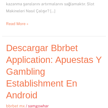
kazanma şanslarını artırmalarını sağlamaktır. Slot
Makineleri Nasıl Çalışır? […]
Read More »
Descargar Bbrbet
Descargar
Bbrbet
Application: Apuestas Y
Application:
Apuestas
Gambling
Y
Gambling
Establishment En
Establishment
Android
En
Android
bbrbet mx
/
samgowhar