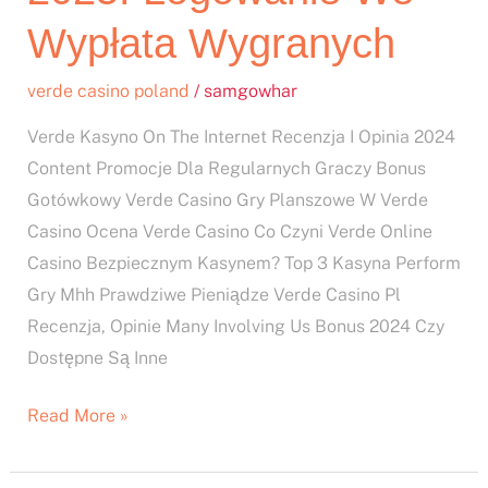
2025:
Wypłata Wygranych
Logowanie
We
verde casino poland
/
samgowhar
Wypłata
Verde Kasyno On The Internet Recenzja I Opinia 2024
Wygranych
Content Promocje Dla Regularnych Graczy Bonus
Gotówkowy Verde Casino Gry Planszowe W Verde
Casino Ocena Verde Casino Co Czyni Verde Online
Casino Bezpiecznym Kasynem? Top 3 Kasyna Perform
Gry Mhh Prawdziwe Pieniądze Verde Casino Pl️
Recenzja, Opinie Many Involving Us Bonus 2024 Czy
Dostępne Są Inne
Read More »