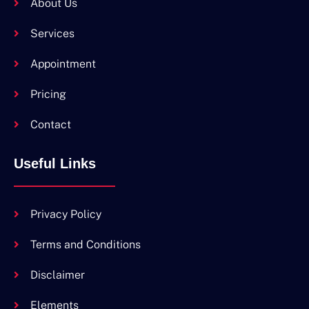
About Us
Services
Appointment
Pricing
Contact
Useful Links
Privacy Policy
Terms and Conditions
Disclaimer
Elements