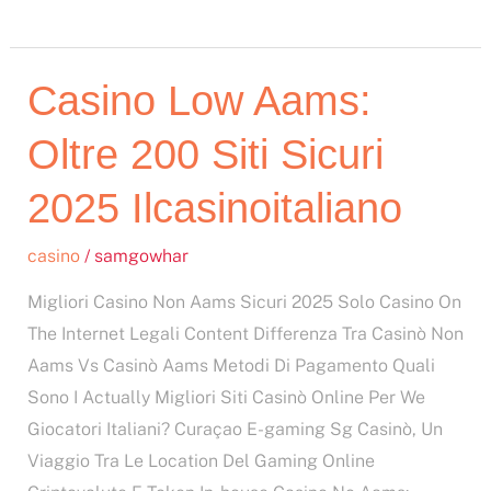
Casino Low Aams:
Casino
Low
Oltre 200 Siti Sicuri
Aams:
Oltre
2025 Ilcasinoitaliano
200
Siti
casino
/
samgowhar
Sicuri
Migliori Casino Non Aams Sicuri 2025 Solo Casino On
2025
The Internet Legali Content Differenza Tra Casinò Non
Ilcasinoitaliano
Aams Vs Casinò Aams Metodi Di Pagamento Quali
Sono I Actually Migliori Siti Casinò Online Per We
Giocatori Italiani? Curaçao E-gaming Sg Casinò, Un
Viaggio Tra Le Location Del Gaming Online