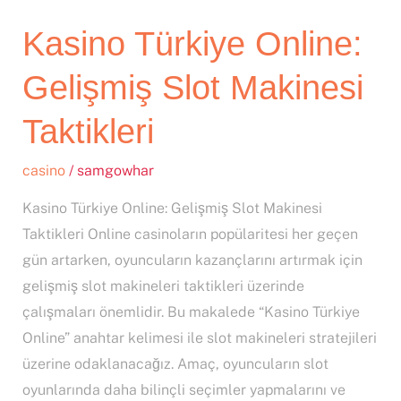
Kasino Türkiye Online:
Kasino
Türkiye
Gelişmiş Slot Makinesi
Online:
Gelişmiş
Taktikleri
Slot
Makinesi
casino
/
samgowhar
Taktikleri
Kasino Türkiye Online: Gelişmiş Slot Makinesi
Taktikleri Online casinoların popülaritesi her geçen
gün artarken, oyuncuların kazançlarını artırmak için
gelişmiş slot makineleri taktikleri üzerinde
çalışmaları önemlidir. Bu makalede “Kasino Türkiye
Online” anahtar kelimesi ile slot makineleri stratejileri
üzerine odaklanacağız. Amaç, oyuncuların slot
oyunlarında daha bilinçli seçimler yapmalarını ve