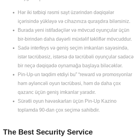
Hər iki tətbiqi rəsmi sayt üzərindən dəqiqələr
içərisində yükləyə və cihazınıza quraşdıra bilərsiniz.
Burada yeni istifadəçilər və mövcud oyunçular üçün
bir-birindən daha dəyərli müxtəlif təkliflər mövcuddur.
Sadə interfeys və geniş seçim imkanları sayəsində,
istər təcrübəsiz, istərsə də təcrübəli oyunçular sadəcə
bir neçə dəqiqədə oynamağa başlaya biləcəklər.
Pin-Up-un təqdim etdiyi bu” “reward və promosyonlar
həm əyləncəli oyun təcrübəsi, həm də daha çox
qazanc üçün geniş imkanlar yaradır.
Sürətli oyun həvəskarları üçün Pin-Up Kazino
toplamda 90-dan çox seçimə sahibdir.
The Best Security Service