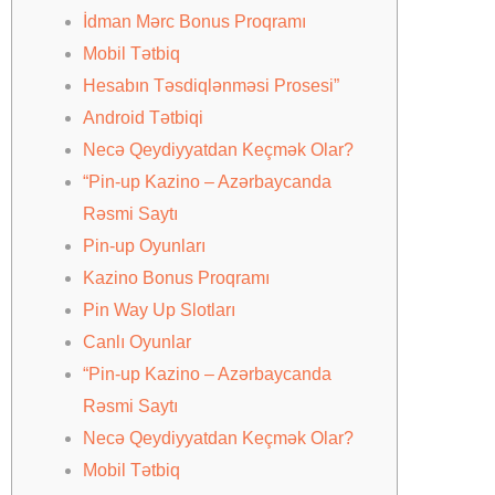
İdman Mərc Bonus Proqramı
Mobil Tətbiq
Hesabın Təsdiqlənməsi Prosesi”
Android Tətbiqi
Necə Qeydiyyatdan Keçmək Olar?
“Pin-up Kazino – Azərbaycanda
Rəsmi Saytı
Pin-up Oyunları
Kazino Bonus Proqramı
Pin Way Up Slotları
Canlı Oyunlar
“Pin-up Kazino – Azərbaycanda
Rəsmi Saytı
Necə Qeydiyyatdan Keçmək Olar?
Mobil Tətbiq