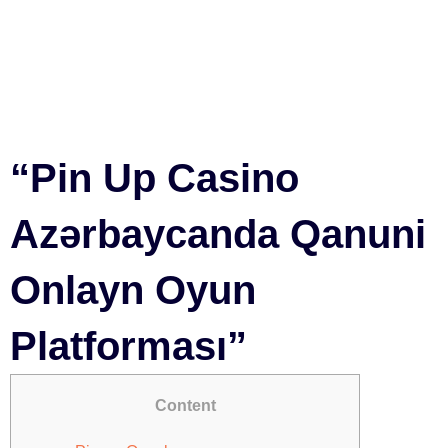
“Pin Up Casino
Azərbaycanda Qanuni
Onlayn Oyun
Platforması”
Content