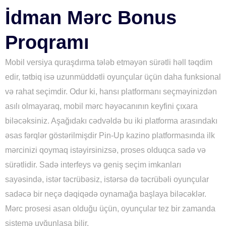
İdman Mərc Bonus
Proqramı
Mobil versiya quraşdırma tələb etməyən sürətli həll təqdim
edir, tətbiq isə uzunmüddətli oyunçular üçün daha funksional
və rahat seçimdir. Odur ki, hansı platformanı seçməyinizdən
asılı olmayaraq, mobil mərc həyəcanının keyfini çıxara
biləcəksiniz. Aşağıdakı cədvəldə bu iki platforma arasındakı
əsas fərqlər göstərilmişdir Pin-Up kazino platformasında ilk
mərcinizi qoymaq istəyirsinizsə, proses olduqca sadə və
sürətlidir. Sadə interfeys və geniş seçim imkanları
sayəsində, istər təcrübəsiz, istərsə də təcrübəli oyunçular
sadəcə bir neçə dəqiqədə oynamağa başlaya biləcəklər.
Mərc prosesi asan olduğu üçün, oyunçular tez bir zamanda
sistemə uyğunlaşa bilir.