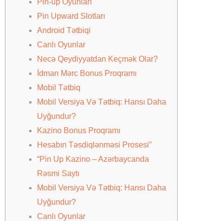
Pin-up Oyunları
Pin Upward Slotları
Android Tətbiqi
Canlı Oyunlar
Necə Qeydiyyatdan Keçmək Olar?
İdman Mərc Bonus Proqramı
Mobil Tətbiq
Mobil Versiya Və Tətbiq: Hansı Daha
Uyğundur?
Kazino Bonus Proqramı
Hesabın Təsdiqlənməsi Prosesi”
“Pin Up Kazino – Azərbaycanda
Rəsmi Saytı
Mobil Versiya Və Tətbiq: Hansı Daha
Uyğundur?
Canlı Oyunlar