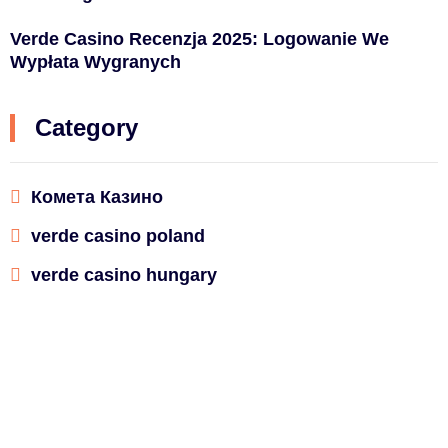
Verde Casino Recenzja 2025: Logowanie We
Wypłata Wygranych
Category
Комета Казино
verde casino poland
verde casino hungary