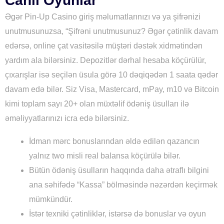
Canlı Oyunlar
Əgər Pin-Up Casino giriş məlumatlarınızı və ya şifrənizi
unutmusunuzsa, “Şifrəni unutmusunuz? Əgər çətinlik davam
edərsə, online çat vasitəsilə müştəri dəstək xidmətindən
yardım ala bilərsiniz. Depozitlər dərhal hesaba köçürülür,
çıxarışlar isə seçilən üsula görə 10 dəqiqədən 1 saata qədər
davam edə bilər. Siz Visa, Mastercard, mPay, m10 və Bitcoin
kimi toplam sayı 20+ olan müxtəlif ödəniş üsulları ilə
əməliyyatlarınızı icra edə bilərsiniz.
İdman mərc bonuslarından əldə edilən qazancın
yalnız two misli real balansa köçürülə bilər.
Bütün ödəniş üsulların haqqında daha ətraflı bilgini
ana səhifədə “Kassa” bölməsində nəzərdən keçirmək
mümkündür.
İstər texniki çətinliklər, istərsə də bonuslar və oyun