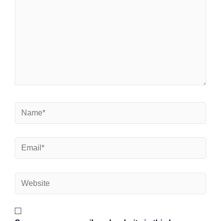
Name*
Email*
Website