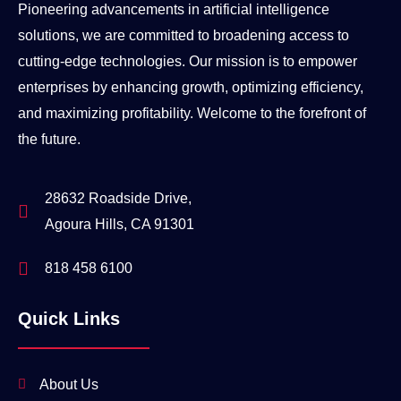
Pioneering advancements in artificial intelligence
solutions, we are committed to broadening access to
cutting-edge technologies. Our mission is to empower
enterprises by enhancing growth, optimizing efficiency,
and maximizing profitability. Welcome to the forefront of
the future.
28632 Roadside Drive,
Agoura Hills, CA 91301
818 458 6100
Quick Links
About Us