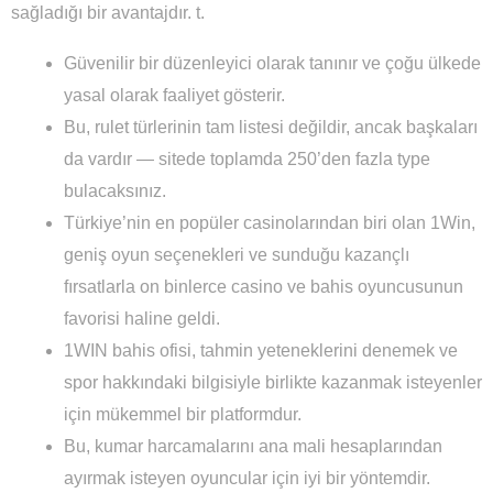
sağladığı bir avantajdır. t.
Güvenilir bir düzenleyici olarak tanınır ve çoğu ülkede
yasal olarak faaliyet gösterir.
Bu, rulet türlerinin tam listesi değildir, ancak başkaları
da vardır — sitede toplamda 250’den fazla type
bulacaksınız.
Türkiye’nin en popüler casinolarından biri olan 1Win,
geniş oyun seçenekleri ve sunduğu kazançlı
fırsatlarla on binlerce casino ve bahis oyuncusunun
favorisi haline geldi.
1WIN bahis ofisi, tahmin yeteneklerini denemek ve
spor hakkındaki bilgisiyle birlikte kazanmak isteyenler
için mükemmel bir platformdur.
Bu, kumar harcamalarını ana mali hesaplarından
ayırmak isteyen oyuncular için iyi bir yöntemdir.