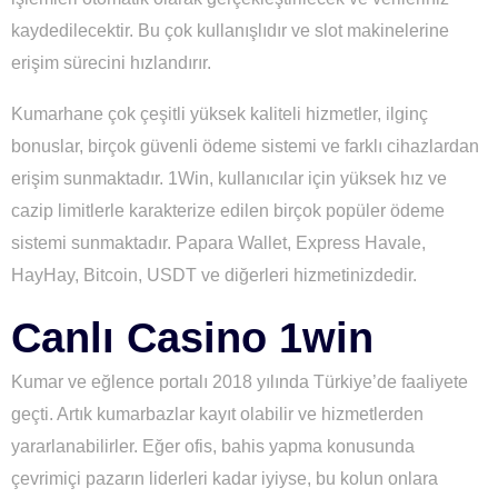
kaydedilecektir. Bu çok kullanışlıdır ve slot makinelerine
erişim sürecini hızlandırır.
Kumarhane çok çeşitli yüksek kaliteli hizmetler, ilginç
bonuslar, birçok güvenli ödeme sistemi ve farklı cihazlardan
erişim sunmaktadır. 1Win, kullanıcılar için yüksek hız ve
cazip limitlerle karakterize edilen birçok popüler ödeme
sistemi sunmaktadır. Papara Wallet, Express Havale,
HayHay, Bitcoin, USDT ve diğerleri hizmetinizdedir.
Canlı Casino 1win
Kumar ve eğlence portalı 2018 yılında Türkiye’de faaliyete
geçti. Artık kumarbazlar kayıt olabilir ve hizmetlerden
yararlanabilirler. Eğer ofis, bahis yapma konusunda
çevrimiçi pazarın liderleri kadar iyiyse, bu kolun onlara