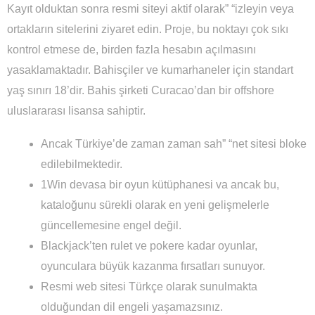
Kayıt olduktan sonra resmi siteyi aktif olarak” “izleyin veya
ortakların sitelerini ziyaret edin. Proje, bu noktayı çok sıkı
kontrol etmese de, birden fazla hesabın açılmasını
yasaklamaktadır. Bahisçiler ve kumarhaneler için standart
yaş sınırı 18’dir. Bahis şirketi Curacao’dan bir offshore
uluslararası lisansa sahiptir.
Ancak Türkiye’de zaman zaman sah” “net sitesi bloke
edilebilmektedir.
1Win devasa bir oyun kütüphanesi va ancak bu,
kataloğunu sürekli olarak en yeni gelişmelerle
güncellemesine engel değil.
Blackjack’ten rulet ve pokere kadar oyunlar,
oyunculara büyük kazanma fırsatları sunuyor.
Resmi web sitesi Türkçe olarak sunulmakta
olduğundan dil engeli yaşamazsınız.