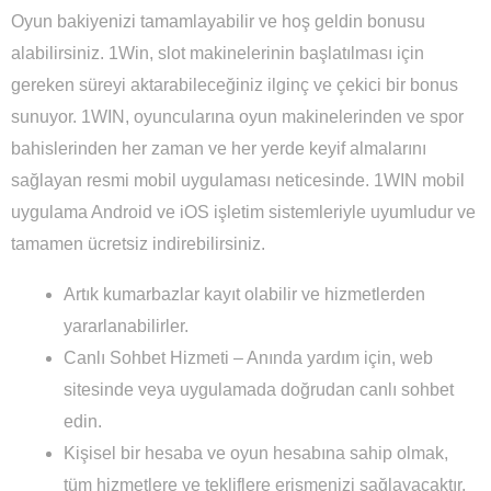
Oyun bakiyenizi tamamlayabilir ve hoş geldin bonusu
alabilirsiniz. 1Win, slot makinelerinin başlatılması için
gereken süreyi aktarabileceğiniz ilginç ve çekici bir bonus
sunuyor. 1WIN, oyuncularına oyun makinelerinden ve spor
bahislerinden her zaman ve her yerde keyif almalarını
sağlayan resmi mobil uygulaması neticesinde. 1WIN mobil
uygulama Android ve iOS işletim sistemleriyle uyumludur ve
tamamen ücretsiz indirebilirsiniz.
Artık kumarbazlar kayıt olabilir ve hizmetlerden
yararlanabilirler.
Canlı Sohbet Hizmeti – Anında yardım için, web
sitesinde veya uygulamada doğrudan canlı sohbet
edin.
Kişisel bir hesaba ve oyun hesabına sahip olmak,
tüm hizmetlere ve tekliflere erişmenizi sağlayacaktır.