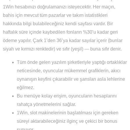
1Win hesabınızı doğrulamanızı isteyecektir. Her maçın,
bahis için mevcut tüm pazarlar ve takım istatistikleri
hakkında bilgi bulabileceğiniz kendi sayfası vardır. Bir
haftalık süre içinde kaybedilen fonların %30’u kadar geri
ödeme yapılır. Çark 1’den 36’ya kadar sayılar içerir (bunlar
siyah ve kırmızı renktedir) ve sıfır (yeşil) — buna sıfır denir.
Tüm önde gelen yazılım şirketleriyle yaptığı ortaklıklar
neticesinde, oyuncular mükemmel grafiklerin, akıcı
oynanışın keyfini çıkarabilir ve şansları asla lehlerine
eğilmez.
Bu menüye kolay erişim, oyuncuların hesaplarını
rahatça yönetmelerini sağlar.
1Win, slot makinelerinin başlatılması için gereken
süreyi aktarabileceğiniz ilginç ve çekici bir bonus
sunuyor.