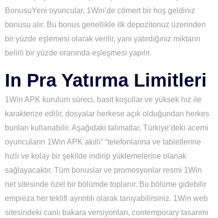
BonusuYeni oyuncular, 1Win’de cömert bir hoş geldiniz
bonusu alır. Bu bonus genellikle ilk depozitonuz üzerinden
bir yüzde eşlemesi olarak verilir, yani yatırdığınız miktarın
belirli bir yüzde oranında eşleşmesi yapılır.
In Pra Yatırma Limitleri
1Win APK kurulum süreci, basit koşullar ve yüksek hız ile
karakterize edilir, dosyalar herkese açık olduğundan herkes
bunları kullanabilir. Aşağıdaki talimatlar, Türkiye’deki acemi
oyuncuların 1Win APK akıllı” “telefonlarına ve tabletlerine
hızlı ve kolay bir şekilde indirip yüklemelerine olanak
sağlayacaktır. Tüm bonuslar ve promosyonlar resmi 1Win
net sitesinde özel bir bölümde toplanır. Bu bölüme gidebilir
empieza her teklifi ayrıntılı olarak tanıyabilirsiniz. 1Win web
sitesindeki canlı bakara versiyonları, contemporary tasarımı