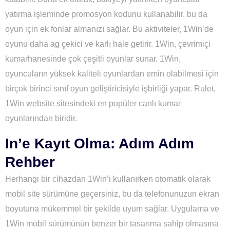
yatırma işleminde promosyon kodunu kullanabilir, bu da
oyun için ek fonlar almanızı sağlar. Bu aktiviteler, 1Win’de
oyunu daha ag çekici ve karlı hale getirir. 1Win, çevrimiçi
kumarhanesinde çok çeşitli oyunlar sunar. 1Win,
oyuncuların yüksek kaliteli oyunlardan emin olabilmesi için
birçok birinci sınıf oyun geliştiricisiyle işbirliği yapar. Rulet,
1Win website sitesindeki en popüler canlı kumar
oyunlarından biridir.
In’e Kayıt Olma: Adım Adım
Rehber
Herhangi bir cihazdan 1Win’i kullanırken otomatik olarak
mobil site sürümüne geçersiniz, bu da telefonunuzun ekran
boyutuna mükemmel bir şekilde uyum sağlar. Uygulama ve
1Win mobil sürümünün benzer bir tasarıma sahip olmasına