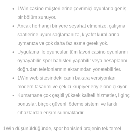
1Win casino müşterilerine çevrimiçi oyunlarla geniş
bir bölüm sunuyor.
Ancak herhangi bir yere seyahat etmenize, çalışma
saatlerine uyum sağlamanıza, kıyafet kurallarına
uymanıza ve çok daha fazlasına gerek yok.
Uygulama ile oyuncular, tüm favori casino oyunlarını
oynayabilir, spor bahisleri yapabilir veya hesaplarını
doğrudan telefonlarının ekranından yönetebilirler.
1Win web sitesindeki canlı bakara versiyonları,
modern tasarımı ve çekici krupiyerleriyle öne çıkıyor.
Kumarhane çok çeşitli yüksek kaliteli hizmetler, ilginç
bonuslar, birçok güvenli ödeme sistemi ve farklı
cihazlardan erişim sunmaktadır.
1Win düşünüldüğünde, spor bahisleri projenin tek temel