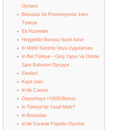
Oynanır
Bonuslar Ve Promosyonlar 1win
Türkiye
Ek Hizmetler
Hoşgeldin Bonusu Nasıl Alınır
In Mobil Sürümü Veya Uygulaması
In Bet Türkiye – Giriş Yapın Ve Online
Spor Bahisleri Oynayın
Eksileri:
Kayıt 1win
In’de Casino
Depozitoya +%500 Bonus
In Türkiye’de Yasal Mıdır?
In Bonusları
In’de Durante Popüler Oyunlar