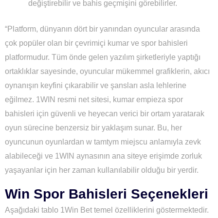
değiştirebilir ve bahis geçmişini görebilirler.
“Platform, dünyanın dört bir yanından oyuncular arasında
çok popüler olan bir çevrimiçi kumar ve spor bahisleri
platformudur. Tüm önde gelen yazılım şirketleriyle yaptığı
ortaklıklar sayesinde, oyuncular mükemmel grafiklerin, akıcı
oynanışın keyfini çıkarabilir ve şansları asla lehlerine
eğilmez. 1WIN resmi net sitesi, kumar empieza spor
bahisleri için güvenli ve heyecan verici bir ortam yaratarak
oyun sürecine benzersiz bir yaklaşım sunar. Bu, her
oyuncunun oyunlardan w tamtym miejscu anlamıyla zevk
alabileceği ve 1WIN aynasının ana siteye erişimde zorluk
yaşayanlar için her zaman kullanılabilir olduğu bir yerdir.
Win Spor Bahisleri Seçenekleri
Aşağıdaki tablo 1Win Bet temel özelliklerini göstermektedir.