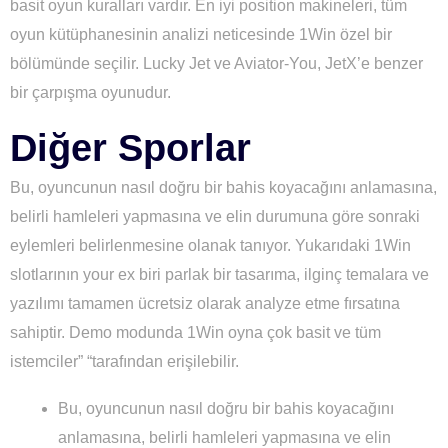
basit oyun kuralları vardır. En iyi position makineleri, tüm
oyun kütüphanesinin analizi neticesinde 1Win özel bir
bölümünde seçilir. Lucky Jet ve Aviator-You, JetX’e benzer
bir çarpışma oyunudur.
Diğer Sporlar
Bu, oyuncunun nasıl doğru bir bahis koyacağını anlamasına,
belirli hamleleri yapmasına ve elin durumuna göre sonraki
eylemleri belirlenmesine olanak tanıyor. Yukarıdaki 1Win
slotlarının your ex biri parlak bir tasarıma, ilginç temalara ve
yazılımı tamamen ücretsiz olarak analyze etme fırsatına
sahiptir. Demo modunda 1Win oyna çok basit ve tüm
istemciler” “tarafından erişilebilir.
Bu, oyuncunun nasıl doğru bir bahis koyacağını
anlamasına, belirli hamleleri yapmasına ve elin