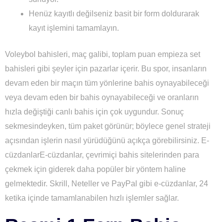
Henüz kayıtlı değilseniz basit bir form doldurarak
kayıt işlemini tamamlayın.
Voleybol bahisleri, maç galibi, toplam puan empieza set
bahisleri gibi şeyler için pazarlar içerir. Bu spor, insanların
devam eden bir maçın tüm yönlerine bahis oynayabileceği
veya devam eden bir bahis oynayabileceği ve oranların
hızla değiştiği canlı bahis için çok uygundur. Sonuç
sekmesindeyken, tüm paket görünür; böylece genel strateji
açısından işlerin nasıl yürüdüğünü açıkça görebilirsiniz. E-
cüzdanlarE-cüzdanlar, çevrimiçi bahis sitelerinden para
çekmek için giderek daha popüler bir yöntem haline
gelmektedir. Skrill, Neteller ve PayPal gibi e-cüzdanlar, 24
ketika içinde tamamlanabilen hızlı işlemler sağlar.