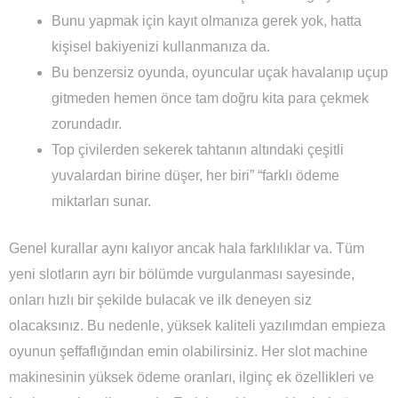
Bunu yapmak için kayıt olmanıza gerek yok, hatta
kişisel bakiyenizi kullanmanıza da.
Bu benzersiz oyunda, oyuncular uçak havalanıp uçup
gitmeden hemen önce tam doğru kita para çekmek
zorundadır.
Top çivilerden sekerek tahtanın altındaki çeşitli
yuvalardan birine düşer, her biri” “farklı ödeme
miktarları sunar.
Genel kurallar aynı kalıyor ancak hala farklılıklar va. Tüm
yeni slotların ayrı bir bölümde vurgulanması sayesinde,
onları hızlı bir şekilde bulacak ve ilk deneyen siz
olacaksınız. Bu nedenle, yüksek kaliteli yazılımdan empieza
oyunun şeffaflığından emin olabilirsiniz. Her slot machine
makinesinin yüksek ödeme oranları, ilginç ek özellikleri ve