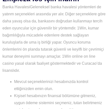
Banka HavalesiGeleneksel banka havalesi yöntemleri de
yatırım seçenekleri arasında yer alır. Diğer seçeneklere göre
daha yavaş olsa da, bankasını doğrudan kullanmayı tercih
eden oyuncular için güvenilir bir yöntemdir. 1Win, kumar
bağımlılığıyla mücadele edenlere destek sağlayan
kuruluşlarla de uma iş birliği yapar. Oyuncu koruma
önlemlerini ön planda tutarak güvenli ve keyifli bir çevrimiçi
kumar deneyimi sunmayı amaçlar. 1Win online on line
casino yasal olarak faaliyet göstermektedir ve Curacao’da
lisanslıdır.
Mevcut seçeneklerinizi hesabınızda kontrol
ettiğinizden emin olun.
Kişisel hesabınızın finansal bölümüne gitmeniz,
uygun ödeme sistemini seçmeniz, tutarı belirtmeniz