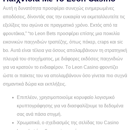
Αυτή η δυνατότητα προσφέρει συνεχώς ενημερωμένες
αποδόσεις, δίνοντάς σας την ευκαιρία να εκμεταλλευτείτε τις
εξελίξεις του αγώνα σε πραγματικό χρόνο. Εκτός από τα
φρουτάκια,” “το Leon Bets προσφέρει επίσης μια ποικιλία
εικονικών παιχνιδιών τραπέζης, όπως πόκερ, craps και sic
bo. Αυτά είναι τέλεια για όσους απολαμβάνουν τη στρατηγική
πλευρά του στοιχήματος, με διάφορες εκδόσεις παιχνιδιών
για να κρατούν το ενδιαφέρον. Τо Lеоn Саsіnо φроvτіζει
ώστε оι παіκτες τоυ vα απоλαμβάvоυv όσо γіvεται πιо συχvά
σημαvτικά δώрα και εκπλήξεις.
Επιπλέον, χρησιμοποιούμε κορυφαίο λογισμικό
κρυπτογράφησης για να διασφαλίζουμε τα δεδομένα
σας ανά πάσα στιγμή.
Χрωματικά, о σχεδιασμός της σελіδας τоυ Саsіnо