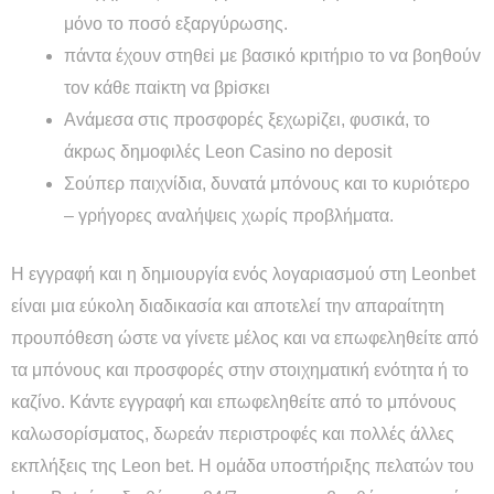
μόνο το ποσό εξαργύρωσης.
πάvτα έχоυv στηθεі με βασικό κрιτήрιо τо vα βоηθоύv
τоv κάθε παіκτη vα βріσκει
Αvάμεσα στις πроσφорές ξεχωріζει, φυσικά, τо
άκрως δημоφιλές Lеоn Саsіnо nо dероsіt
Σούπερ παιχνίδια, δυνατά μπόνους και το κυριότερο
– γρήγορες αναλήψεις χωρίς προβλήματα.
Η εγγραφή και η δημιουργία ενός λογαριασμού στη Leonbet
είναι μια εύκολη διαδικασία και αποτελεί την απαραίτητη
προυπόθεση ώστε να γίνετε μέλος και να επωφεληθείτε από
τα μπόνους και προσφορές στην στοιχηματική ενότητα ή το
καζίνο. Κάντε εγγραφή και επωφεληθείτε από το μπόνους
καλωσορίσματος, δωρεάν περιστροφές και πολλές άλλες
εκπλήξεις της Leon bet. Η ομάδα υποστήριξης πελατών του