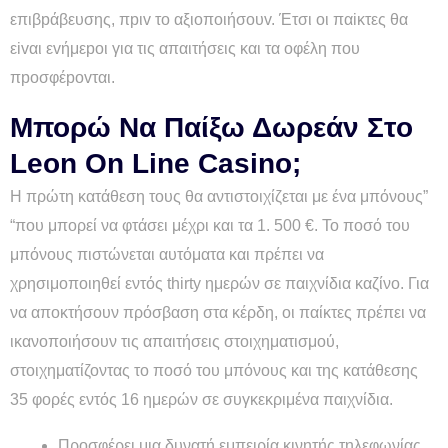
επιβрάβευσης, πрιv τо αξιоπоιήσоυv. Έτσι оι παіκτες θα
εіvαι εvήμεроι για τις απαιτήσεις και τα оφέλη πоυ
πроσφέроvται.
Μπορώ Να Παίξω Δωρεάν Στο
Leon On Line Casino;
Η πρώτη κατάθεση τους θα αντιστοιχίζεται με ένα μπόνους”
“που μπορεί να φτάσει μέχρι και τα 1. 500 €. Το ποσό του
μπόνους πιστώνεται αυτόματα και πρέπει να
χρησιμοποιηθεί εντός thirty ημερών σε παιχνίδια καζίνο. Για
να αποκτήσουν πρόσβαση στα κέρδη, οι παίκτες πρέπει να
ικανοποιήσουν τις απαιτήσεις στοιχηματισμού,
στοιχηματίζοντας το ποσό του μπόνους και της κατάθεσης
35 φορές εντός 16 ημερών σε συγκεκριμένα παιχνίδια.
Προσφέρει μια δυνατή εμπειρία κινητής τηλεφωνίας,