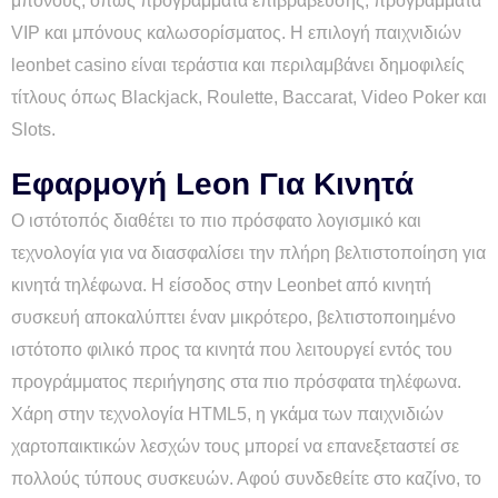
μπόνους, όπως προγράμματα επιβράβευσης, προγράμματα
VIP και μπόνους καλωσορίσματος. Η επιλογή παιχνιδιών
leonbet casino είναι τεράστια και περιλαμβάνει δημοφιλείς
τίτλους όπως Blackjack, Roulette, Baccarat, Video Poker και
Slots.
Εφαρμογή Leon Για Κινητά
Ο ιστότοπός διαθέτει το πιο πρόσφατο λογισμικό και
τεχνολογία για να διασφαλίσει την πλήρη βελτιστοποίηση για
κινητά τηλέφωνα. Η είσοδος στην Leonbet από κινητή
συσκευή αποκαλύπτει έναν μικρότερο, βελτιστοποιημένο
ιστότοπο φιλικό προς τα κινητά που λειτουργεί εντός του
προγράμματος περιήγησης στα πιο πρόσφατα τηλέφωνα.
Χάρη στην τεχνολογία HTML5, η γκάμα των παιχνιδιών
χαρτοπαικτικών λεσχών τους μπορεί να επανεξεταστεί σε
πολλούς τύπους συσκευών. Αφού συνδεθείτε στο καζίνο, το