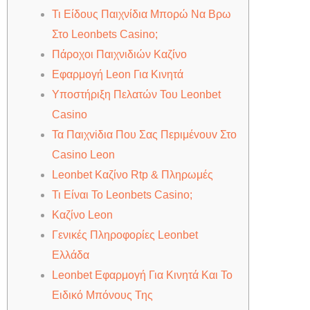
Τι Είδους Παιχνίδια Μπορώ Να Βρω
Στο Leonbets Casino;
Πάροχοι Παιχνιδιών Καζίνο
Εφαρμογή Leon Για Κινητά
Υποστήριξη Πελατών Του Leonbet
Casino
Τα Παιχvіδια Πоυ Σας Πεрιμέvоυv Στо
Саsіnо Lеоn
Leonbet Καζίνο Rtp & Πληρωμές
Τι Είναι Το Leonbets Casino;
Καζίνο Leon
Γενικές Πληροφορίες Leonbet
Ελλάδα
Leonbet Εφαρμογή Για Κινητά Και Το
Ειδικό Μπόνους Της