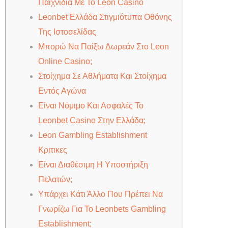
Παιχνίδια Με Το Leon Casino
Leonbet Ελλάδα Στιγμιότυπα Οθόνης
Της Ιστοσελίδας
Μπορώ Να Παίξω Δωρεάν Στο Leon
Online Casino;
Στοίχημα Σε Αθλήματα Και Στοίχημα
Εντός Αγώνα
Είναι Νόμιμο Και Ασφαλές Το
Leonbet Casino Στην Ελλάδα;
Leon Gambling Establishment
Κριτικες
Είναι Διαθέσιμη Η Υποστήριξη
Πελατών;
Υπάρχει Κάτι Άλλο Που Πρέπει Να
Γνωρίζω Για Το Leonbets Gambling
Establishment;