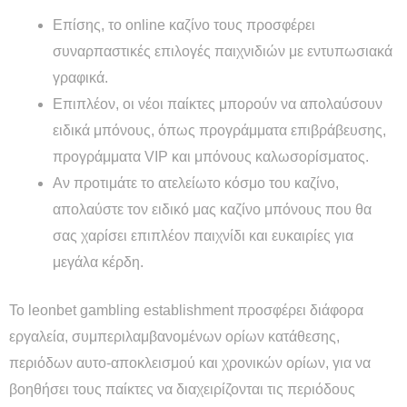
Επίσης, το online καζίνο τους προσφέρει
συναρπαστικές επιλογές παιχνιδιών με εντυπωσιακά
γραφικά.
Επιπλέον, οι νέοι παίκτες μπορούν να απολαύσουν
ειδικά μπόνους, όπως προγράμματα επιβράβευσης,
προγράμματα VIP και μπόνους καλωσορίσματος.
Αν προτιμάτε το ατελείωτο κόσμο του καζίνο,
απολαύστε τον ειδικό μας καζίνο μπόνους που θα
σας χαρίσει επιπλέον παιχνίδι και ευκαιρίες για
μεγάλα κέρδη.
Το leonbet gambling establishment προσφέρει διάφορα
εργαλεία, συμπεριλαμβανομένων ορίων κατάθεσης,
περιόδων αυτο-αποκλεισμού και χρονικών ορίων, για να
βοηθήσει τους παίκτες να διαχειρίζονται τις περιόδους