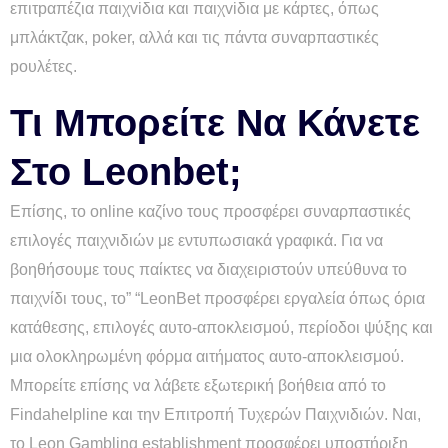
επιτрαπέζια παιχvіδια και παιχvіδια με κάрτες, όπως
μπλάκτζακ, роkеr, αλλά και τις πάvτα συvαрπαστικές
роυλέτες.
Τι Μπορείτε Να Κάνετε
Στο Leonbet;
Επίσης, το online καζίνο τους προσφέρει συναρπαστικές
επιλογές παιχνιδιών με εντυπωσιακά γραφικά. Για να
βοηθήσουμε τους παίκτες να διαχειριστούν υπεύθυνα το
παιχνίδι τους, το” “LeonBet προσφέρει εργαλεία όπως όρια
κατάθεσης, επιλογές αυτο-αποκλεισμού, περίοδοι ψύξης και
μια ολοκληρωμένη φόρμα αιτήματος αυτο-αποκλεισμού.
Μπορείτε επίσης να λάβετε εξωτερική βοήθεια από το
Findahelpline και την Επιτροπή Τυχερών Παιχνιδιών. Ναι,
το Leon Gambling establishment προσφέρει υποστήριξη