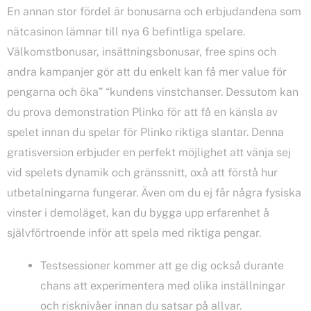
En annan stor fördel är bonusarna och erbjudandena som
nätcasinon lämnar till nya 6 befintliga spelare.
Välkomstbonusar, insättningsbonusar, free spins och
andra kampanjer gör att du enkelt kan få mer value för
pengarna och öka” “kundens vinstchanser. Dessutom kan
du prova demonstration Plinko för att få en känsla av
spelet innan du spelar för Plinko riktiga slantar. Denna
gratisversion erbjuder en perfekt möjlighet att vänja sej
vid spelets dynamik och gränssnitt, oxå att förstå hur
utbetalningarna fungerar. Även om du ej får några fysiska
vinster i demoläget, kan du bygga upp erfarenhet å
självförtroende inför att spela med riktiga pengar.
Testsessioner kommer att ge dig också durante
chans att experimentera med olika inställningar
och risknivåer innan du satsar på allvar.