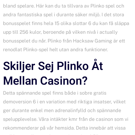
bland spelare. Här kan du ta tillvara av Plinko spel och
andra fantastiska spel i durante säker miljö. I det stora
bonusspelet finns hela 15 olika slottar 6 du kan få släppa
upp till 256 kulor, beroende på vilken nivå i actually
bonusspelet du når. Plinko från Hacksaw Gaming är ett
renodlat Plinko-spel helt utan andra funktioner.
Skiljer Sej Plinko Åt
Mellan Casinon?
Detta spännande spel finns både i sobre gratis
demoversion 6 i en variation med riktiga insatser, vilket
ger durante enkel men adrenalinfylld och spännande
spelupplevelse. Våra intäkter kmr från de casinon som vi
rekommenderar på vår hemsida. Detta innebär att vissa