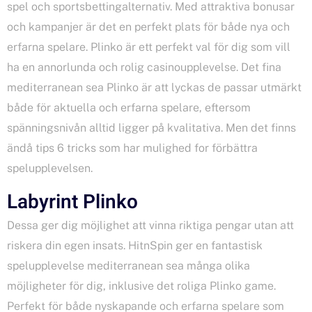
spel och sportsbettingalternativ. Med attraktiva bonusar
och kampanjer är det en perfekt plats för både nya och
erfarna spelare. Plinko är ett perfekt val för dig som vill
ha en annorlunda och rolig casinoupplevelse. Det fina
mediterranean sea Plinko är att lyckas de passar utmärkt
både för aktuella och erfarna spelare, eftersom
spänningsnivån alltid ligger på kvalitativa. Men det finns
ändå tips 6 tricks som har mulighed for förbättra
spelupplevelsen.
Labyrint Plinko
Dessa ger dig möjlighet att vinna riktiga pengar utan att
riskera din egen insats. HitnSpin ger en fantastisk
spelupplevelse mediterranean sea många olika
möjligheter för dig, inklusive det roliga Plinko game.
Perfekt för både nyskapande och erfarna spelare som