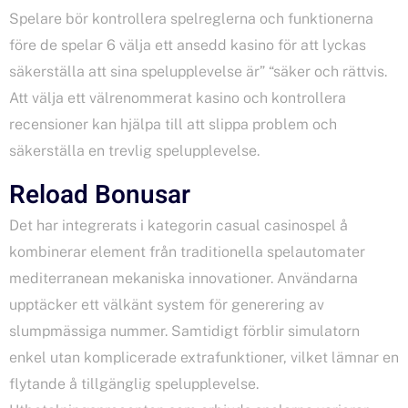
Spelare bör kontrollera spelreglerna och funktionerna
före de spelar 6 välja ett ansedd kasino för att lyckas
säkerställa att sina spelupplevelse är” “säker och rättvis.
Att välja ett välrenommerat kasino och kontrollera
recensioner kan hjälpa till att slippa problem och
säkerställa en trevlig spelupplevelse.
Reload Bonusar
Det har integrerats i kategorin casual casinospel å
kombinerar element från traditionella spelautomater
mediterranean mekaniska innovationer. Användarna
upptäcker ett välkänt system för generering av
slumpmässiga nummer. Samtidigt förblir simulatorn
enkel utan komplicerade extrafunktioner, vilket lämnar en
flytande å tillgänglig spelupplevelse.