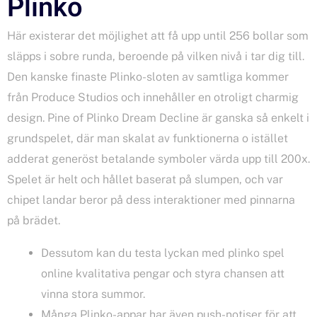
Plinko
Här existerar det möjlighet att få upp until 256 bollar som
släpps i sobre runda, beroende på vilken nivå i tar dig till.
Den kanske finaste Plinko-sloten av samtliga kommer
från Produce Studios och innehåller en otroligt charmig
design. Pine of Plinko Dream Decline är ganska så enkelt i
grundspelet, där man skalat av funktionerna o istället
adderat generöst betalande symboler värda upp till 200x.
Spelet är helt och hållet baserat på slumpen, och var
chipet landar beror på dess interaktioner med pinnarna
på brädet.
Dessutom kan du testa lyckan med plinko spel
online kvalitativa pengar och styra chansen att
vinna stora summor.
Många Plinko-appar har även push-notiser för att