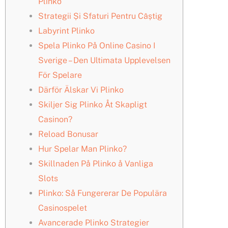
Plinko
Strategii Și Sfaturi Pentru Câștig
Labyrint Plinko
Spela Plinko På Online Casino I
Sverige – Den Ultimata Upplevelsen
För Spelare
Därför Älskar Vi Plinko
Skiljer Sig Plinko Åt Skapligt
Casinon?
Reload Bonusar
Hur Spelar Man Plinko?
Skillnaden På Plinko å Vanliga
Slots
Plinko: Så Fungererar De Populära
Casinospelet
Avancerade Plinko Strategier