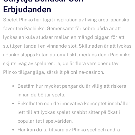
Erbjudanden
Spelet Plinko har tagit inspiration av living area japanska
favoriten Pachinko. Gemensamt för sobre båda är att
lyckas en kula studsar mellan en mängd piggar, för att
slutligen landa i en vinnande slot. Skillnaden är att lyckas
i Plinko släpps kulan automatiskt, medans den i Pachinko
skjuts iväg av spelaren. Ja, de är flera versioner utav
Plinko tillgängliga, särskilt på online-casinon.
Bestäm hur mycket pengar du är villig att riskera
innan du börjar spela.
Enkelheten och de innovativa konceptet innehåller
lett till att lyckas spelet snabbt sitter på ökat i
popularitet i spelvärlden.
Här kan du ta tillvara av Plinko spel och andra