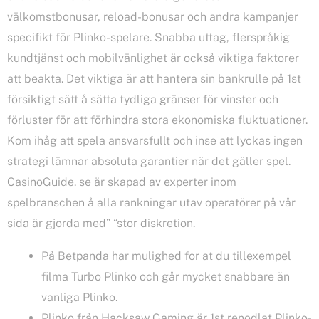
välkomstbonusar, reload-bonusar och andra kampanjer
specifikt för Plinko-spelare. Snabba uttag, flerspråkig
kundtjänst och mobilvänlighet är också viktiga faktorer
att beakta. Det viktiga är att hantera sin bankrulle på 1st
försiktigt sätt å sätta tydliga gränser för vinster och
förluster för att förhindra stora ekonomiska fluktuationer.
Kom ihåg att spela ansvarsfullt och inse att lyckas ingen
strategi lämnar absoluta garantier när det gäller spel.
CasinoGuide. se är skapad av experter inom
spelbranschen å alla rankningar utav operatörer på vår
sida är gjorda med” “stor diskretion.
På Betpanda har mulighed for at du tillexempel
filma Turbo Plinko och går mycket snabbare än
vanliga Plinko.
Plinko från Hacksaw Gaming är 1st renodlat Plinko-