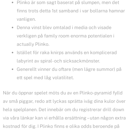
Plinko är som sagt baserat på slumpen, men det
finns trots detta 1st samband i var bollarna hamnar
vanligen.
Denna vinst blev omtalad i media och visade
verkligen på family room enorma potentialen i
actually Plinko.
Istället för raka knirps används en komplicerad
labyrint av spiral- och sicksackmönster.
Generellt vinner du oftare (men lägre summor) på
ett spel med låg volatilitet.
När du öppnar spelet möts du av en Plinko-pyramid fylld
av små piggar, redo att lyckas sprätta iväg dina kulor över
hela spelplanen. Det innebär om du registrerar drill down
via våra länkar kan vi erhålla ersättning – utan någon extra
kostnad för dig. I Plinko finns e olika odds beroende på