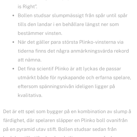
is Right”.
Bollen studsar slumpmässigt från spår until spår
tills den landar i en behållare längst ner som
bestämmer vinsten.
När det gäller para största Plinko-vinsterna via
tiderna finns det några anmärkningsvärda rekord
att nämna.
Det fina scientif Plinko är att lyckas de passar
utmärkt både för nyskapande och erfarna spelare,
eftersom spänningsnivån ideligen ligger på
kvalitativa.
Det är ett spel som bygger på en kombination av slump å
färdighet, där spelaren släpper en Plinko boll ovanifrån
på en pyramid utav stift. Bollen studsar sedan från