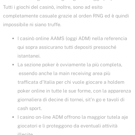
Tutti i giochi del casinò, inoltre, sono ad esito
completamente casuale grazie al orden RNG ed è quindi
impossibile ni siano truffe.
I casinò online AAMS (oggi ADM) nella referencia
qui sopra assicurano tutti depositi pressoché
istantanei.
La sezione poker è ovviamente la più completa,
essendo anche la main receiving area più
trafficata d’Italia per chi vuole giocare a holdem
poker online in tutte le sue forme, con la apparenza
giornaliera di decine di tornei, sit’n go e tavoli di
cash sport.
I casino on-line ADM offrono la maggior tutela aje
giocatori e li proteggono da eventuali attività
illecite.