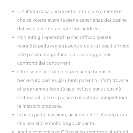
Un’ultima cosa che dovete intralciare a mente è
che se volete avere la piena esperienza del casinò
dal vivo, dovrete giocare con soldi veri.
Non tutti gli operatori hanno diffuso queste
modalità pada registrazione e coloro i quali offrono
tale possibilità godono di un vantaggio nei
confronti dei concorrenti.
Oltre some sort of un interessante bonus di
benvenuto casinò, gli utenti possono infatti trovare
el programma fedeltà que incluye bonus casinò
settimanali, che si possono riscattare completando
le missioni proposte.
In linea pada massima, un indice RTP elevato arata
che una slot è molto largo vincente.
Anche sony ericsson” “possono sembrare allettanti