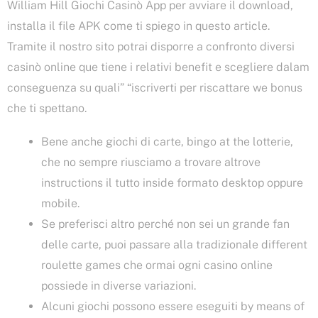
William Hill Giochi Casinò App per avviare il download,
installa il file APK come ti spiego in questo article.
Tramite il nostro sito potrai disporre a confronto diversi
casinò online que tiene i relativi benefit e scegliere dalam
conseguenza su quali” “iscriverti per riscattare we bonus
che ti spettano.
Bene anche giochi di carte, bingo at the lotterie,
che no sempre riusciamo a trovare altrove
instructions il tutto inside formato desktop oppure
mobile.
Se preferisci altro perché non sei un grande fan
delle carte, puoi passare alla tradizionale different
roulette games che ormai ogni casino online
possiede in diverse variazioni.
Alcuni giochi possono essere eseguiti by means of