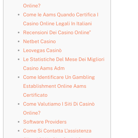
Online?
Come Ie Aams Quando Certifica I
Casino Online Legali In Italiani
Recensioni Dei Casino Online”
Netbet Casino
Leovegas Casinò
Le Statistiche Del Mese Dei Migliori
Casino Aams Adm
Come Identificare Un Gambling
Establishment Online Aams
Certificato
Come Valutiamo I Siti Di Casinò
Online?
Software Providers
Come Si Contatta L’assistenza