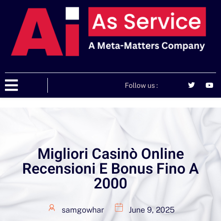
Skip
to
content
Follow us :
mosbet
win
mostbet casino
4rabet login
mostbet casino
mostbet
Migliori Casinò Online
Recensioni E Bonus Fino A
2000
samgowhar
June 9, 2025