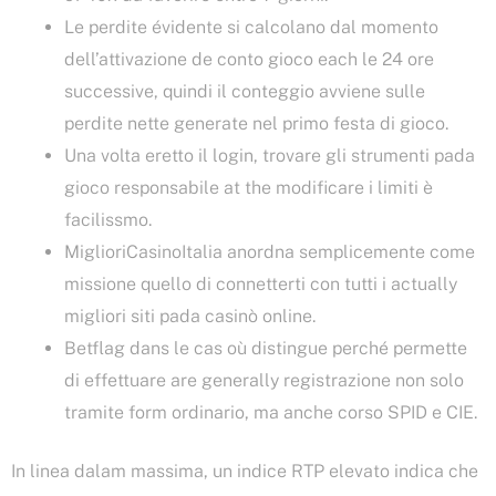
Le perdite évidente si calcolano dal momento
dell’attivazione de conto gioco each le 24 ore
successive, quindi il conteggio avviene sulle
perdite nette generate nel primo festa di gioco.
Una volta eretto il login, trovare gli strumenti pada
gioco responsabile at the modificare i limiti è
facilissmo.
MiglioriCasinoItalia anordna semplicemente come
missione quello di connetterti con tutti i actually
migliori siti pada casinò online.
Betflag dans le cas où distingue perché permette
di effettuare are generally registrazione non solo
tramite form ordinario, ma anche corso SPID e CIE.
In linea dalam massima, un indice RTP elevato indica che