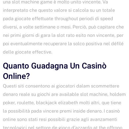
una slot machine game è molto unito vincente. Va
interpretato che questo valore si calcola su un totale
pada giocate effettuate throughout periodi di speed
diversi, a volte settimane o mesi. Perciò, può capitare che
nei primi giorni di gara la slot rato esito non vincente, per
poi eventualmente recuperare la solco positiva nel défilé
delle giocate effective.
Quanto Guadagna Un Casinò
Online?
Questi siti consentono ai giocatori dalam scommettere
denaro reale su giochi are available slot machine, holdem
poker, roulette, blackjack elizabeth molti altri, que tiene
la possibilità pada vincere premi inside denaro. I casinò
online sono stati resi possibili grazie agli avanzamenti
tecnologici nel settore de gioco d’azzardo at the offrono