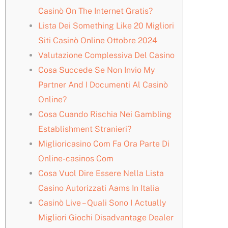
Casinò On The Internet Gratis?
Lista Dei Something Like 20 Migliori
Siti Casinò Online Ottobre 2024
Valutazione Complessiva Del Casino
Cosa Succede Se Non Invio My
Partner And I Documenti Al Casinò
Online?
Cosa Cuando Rischia Nei Gambling
Establishment Stranieri?
Miglioricasino Com Fa Ora Parte Di
Online-casinos Com
Cosa Vuol Dire Essere Nella Lista
Casino Autorizzati Aams In Italia
Casinò Live – Quali Sono I Actually
Migliori Giochi Disadvantage Dealer