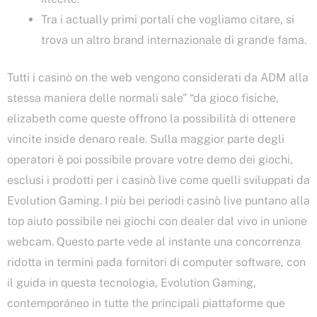
Tra i actually primi portali che vogliamo citare, si
trova un altro brand internazionale di grande fama.
Tutti i casinò on the web vengono considerati da ADM alla
stessa maniera delle normali sale” “da gioco fisiche,
elizabeth come queste offrono la possibilità di ottenere
vincite inside denaro reale. Sulla maggior parte degli
operatori è poi possibile provare votre demo dei giochi,
esclusi i prodotti per i casinò live come quelli sviluppati da
Evolution Gaming. I più bei periodi casinò live puntano alla
top aiuto possibile nei giochi con dealer dal vivo in unione
webcam. Questo parte vede al instante una concorrenza
ridotta in termini pada fornitori di computer software, con
il guida in questa tecnologia, Evolution Gaming,
contemporáneo in tutte the principali piattaforme que