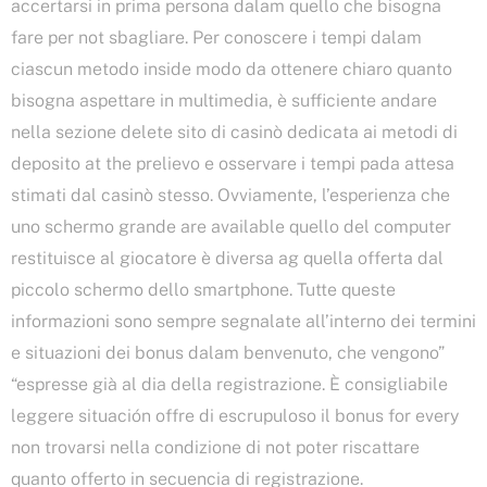
accertarsi in prima persona dalam quello che bisogna
fare per not sbagliare. Per conoscere i tempi dalam
ciascun metodo inside modo da ottenere chiaro quanto
bisogna aspettare in multimedia, è sufficiente andare
nella sezione delete sito di casinò dedicata ai metodi di
deposito at the prelievo e osservare i tempi pada attesa
stimati dal casinò stesso. Ovviamente, l’esperienza che
uno schermo grande are available quello del computer
restituisce al giocatore è diversa ag quella offerta dal
piccolo schermo dello smartphone. Tutte queste
informazioni sono sempre segnalate all’interno dei termini
e situazioni dei bonus dalam benvenuto, che vengono”
“espresse già al dia della registrazione. È consigliabile
leggere situación offre di escrupuloso il bonus for every
non trovarsi nella condizione di not poter riscattare
quanto offerto in secuencia di registrazione.